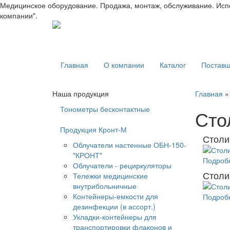
Медицинское оборудование. Продажа, монтаж, обслуживание. Испол
компании".
Главная
О компании
Каталог
Поставщ
Наша продукция
Главная
Тонометры бесконтактные
Сто
Продукция Кронт-М
Столи
Облучатели настенные ОБН-150-
"КРОНТ"
Подробн
Облучатели - рециркуляторы
Столи
Тележки медицинские
внутрибольничные
Контейнеры-емкости для
Подробн
дезинфекции (в ассорт.)
Укладки-контейнеры для
транспортировки флаконов и