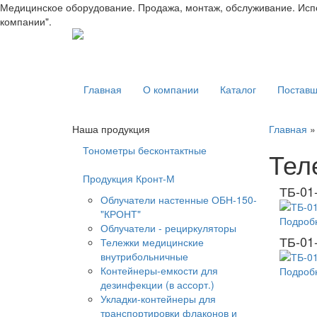
Медицинское оборудование. Продажа, монтаж, обслуживание. Испол
компании".
Главная
О компании
Каталог
Поставщ
Наша продукция
Главная
Тонометры бесконтактные
Тел
Продукция Кронт-М
ТБ-01-
Облучатели настенные ОБН-150-
"КРОНТ"
Подробн
Облучатели - рециркуляторы
ТБ-01
Тележки медицинские
внутрибольничные
Контейнеры-емкости для
Подробн
дезинфекции (в ассорт.)
Укладки-контейнеры для
транспортировки флаконов и