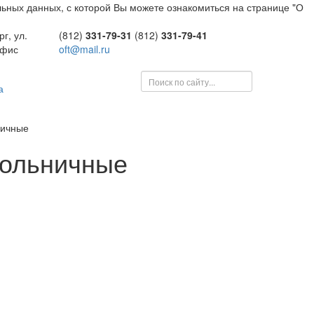
ьных данных, с которой Вы можете ознакомиться на странице "О
г, ул.
(812)
331-79-31
(812)
331-79-41
офис
oft@mail.ru
а
ничные
больничные