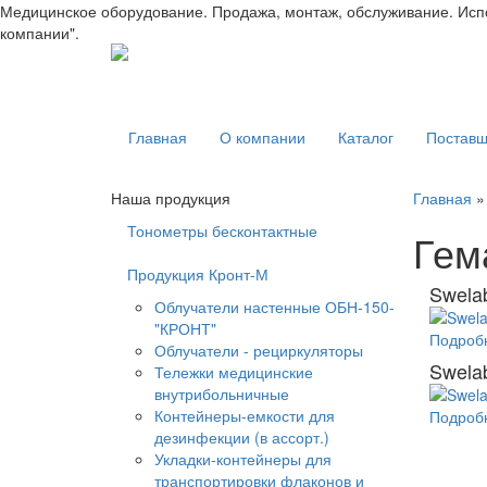
Медицинское оборудование. Продажа, монтаж, обслуживание. Испол
компании".
Главная
О компании
Каталог
Поставщ
Наша продукция
Главная
Тонометры бесконтактные
Гем
Продукция Кронт-М
Swelab
Облучатели настенные ОБН-150-
"КРОНТ"
Подробн
Облучатели - рециркуляторы
Swelab
Тележки медицинские
внутрибольничные
Контейнеры-емкости для
Подробн
дезинфекции (в ассорт.)
Укладки-контейнеры для
транспортировки флаконов и